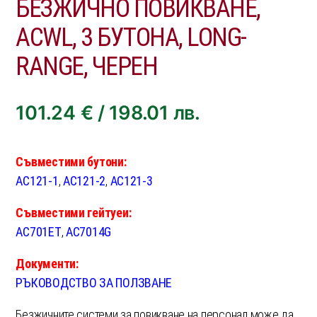
БЕЗЖИЧНО ПОВИКВАНЕ,
ACWL, 3 БУТОНА, LONG-
RANGE, ЧЕРЕН
101.24
€
/
198.01
лв.
Съвместими бутони:
AC121-1
,
AC121-2
,
AC121-3
Съвместими гейтуеи:
AC701ET
,
AC7014G
Документи:
РЪКОВОДСТВО ЗА ПОЛЗВАНЕ
Безжичните системи за повикване на персонал може да