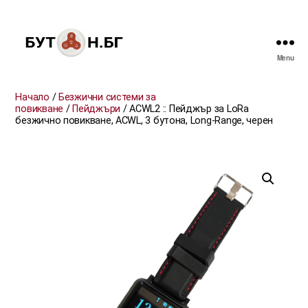
Menu
БУТОН.БГ
Начало
/
Безжични системи за
повикване
/
Пейджъри
/ ACWL2 :: Пейджър за LoRa
безжично повикване, ACWL, 3 бутона, Long-Range, черен