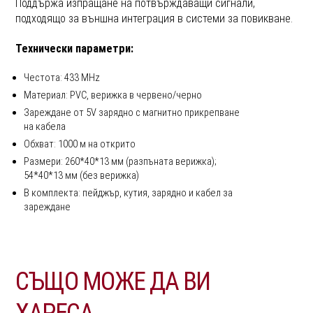
Поддържа изпращане на потвърждаващи сигнали,
подходящо за външна интеграция в системи за повикване.
Технически параметри:
Честота: 433 MHz
Материал: PVC, верижка в червено/черно
Зареждане от 5V зарядно с магнитно прикрепване
на кабела
Обхват: 1000 м на открито
Размери: 260*40*13 мм (разпъната верижка);
54*40*13 мм (без верижка)
В комплекта: пейджър, кутия, зарядно и кабел за
зареждане
СЪЩО МОЖЕ ДА ВИ
ХАРЕСА…