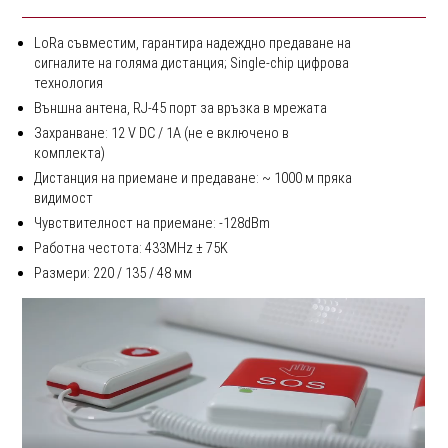
LoRa съвместим, гарантира надеждно предаване на
сигналите на голяма дистанция; Single-chip цифрова
технология
Външна антена, RJ-45 порт за връзка в мрежата
Захранване: 12 V DC / 1A (не е включено в
комплекта)
Дистанция на приемане и предаване: ~ 1000 м пряка
видимост
Чувствителност на приемане: -128dBm
Работна честота: 433MHz ± 75K
Размери: 220 / 135 / 48 мм