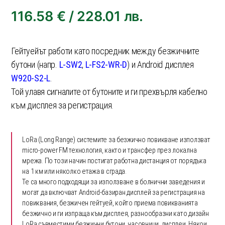
116.58
€
/
228.01
лв.
Гейтуейът работи като посредник между безжичните
бутони (напр.
L-SW2
,
L-FS2-WR-D
) и Android дисплея
W920-S2-L
.
Той улавя сигналите от бутоните и ги прехвърля кабелно
към дисплея за регистрация.
LoRa (Long Range) системите за безжично повикване използват
micro-power FM технология, както и трансфер през локална
мрежа. По този начин постигат работна дистанция от порядъка
на 1 км или няколко етажа в сграда.
Те са много подходящи за използване в болнични заведения и
могат да включват Android-базиран дисплей за регистрация на
повиквания, безжичен гейтуей, който приема повикванията
безжично и ги изпраща към дисплея, разнообразни като дизайн
LoRa съвместими безжични бутони, часовници, дисплеи. Някои