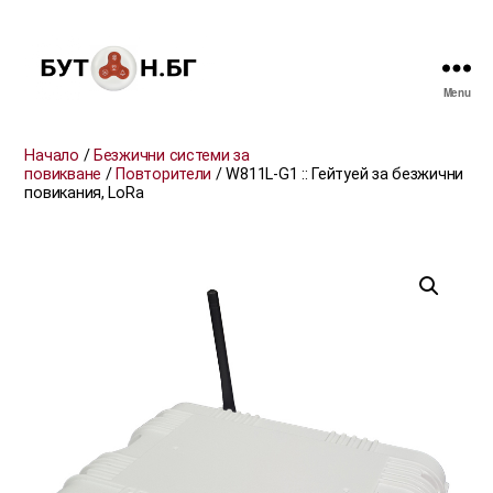
Menu
БУТОН.БГ
Начало
/
Безжични системи за
повикване
/
Повторители
/ W811L-G1 :: Гейтуей за безжични
повикания, LoRa