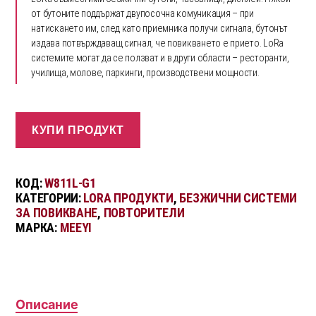
от бутоните поддържат двупосочна комуникация – при
натискането им, след като приемника получи сигнала, бутонът
издава потвърждаващ сигнал, че повикването е прието. LoRa
системите могат да се ползват и в други области – ресторанти,
училища, молове, паркинги, производствени мощности.
КУПИ ПРОДУКТ
КОД:
W811L-G1
КАТЕГОРИИ:
LORA ПРОДУКТИ
,
БЕЗЖИЧНИ СИСТЕМИ
ЗА ПОВИКВАНЕ
,
ПОВТОРИТЕЛИ
МАРКА:
MEEYI
Описание