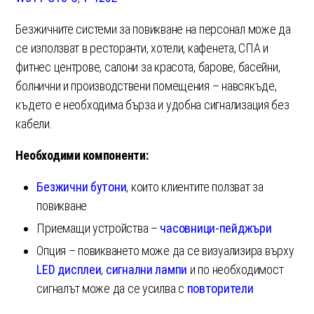
Безжичните системи за повикване на персонал може да
се използват в ресторанти, хотели, кафенета, СПА и
фитнес центрове, салони за красота, барове, басейни,
болнични и производствени помещения – навсякъде,
където е необходима бърза и удобна сигнализация без
кабели.
Необходими компоненти:
Безжични бутони
, които клиентите ползват за
повикване
Приемащи устройства –
часовници-пейджъри
Опция – повикването може да се визуализира върху
LED дисплеи
,
сигнални лампи
и по необходимост
сигналът може да се усилва с
повторители