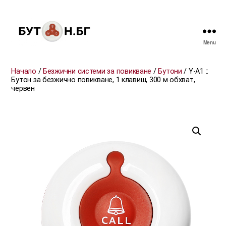
Menu
БУТОН.БГ
Начало
/
Безжични системи за повикване
/
Бутони
/ Y-A1 ::
Бутон за безжично повикване, 1 клавиш, 300 м обхват,
червен